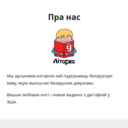
Пра нас
Мы адчыняем кнігарню каб падтрымаць беларускую
мову, якую вынішчае беларуская дзяржава.
Вашыя любімыя кнігі і новыя выданні з дастаўкай у
ЗША.