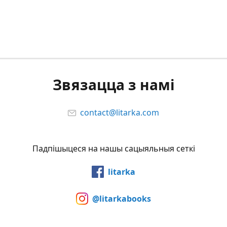
Звязацца з намi
contact@litarka.com
Падпiшыцеся на нашы сацыяльныя сеткi
litarka
@litarkabooks