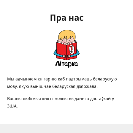
Пра нас
Мы адчыняем кнігарню каб падтрымаць беларускую
мову, якую вынішчае беларуская дзяржава.
Вашыя любімыя кнігі і новыя выданні з дастаўкай у
ЗША.