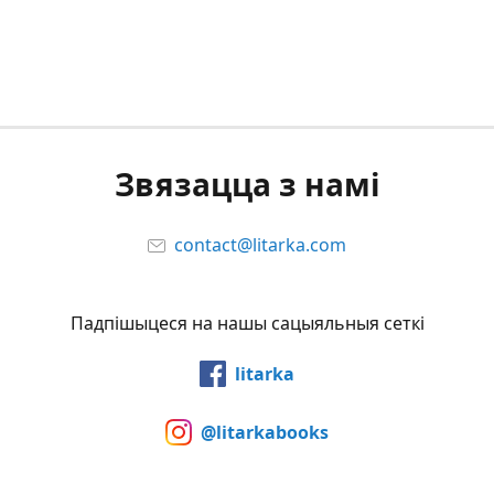
Звязацца з намi
contact@litarka.com
Падпiшыцеся на нашы сацыяльныя сеткi
litarka
@litarkabooks